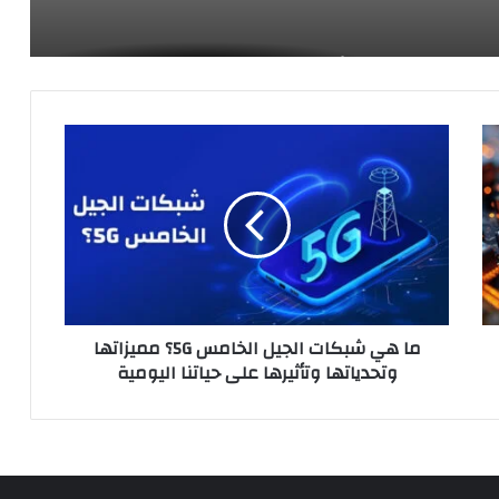
أفضل برامج مكافحة الفيروسات: حماية
متقدمة لأمان جهازك
م
ا
البرمجيات الخبيثة “Malware” : تعريفها،
أنواعها، وكيفية الحماية منها
ه
ي
ش
ب
كيف تعرف أن هاتفك مخترق : علامات
ك
التحذير ونصائح الحماية (اختراق الهواتف
ا
الذكية)
ت
ما هي شبكات الجيل الخامس 5G؟ مميزاتها
ا
الذكاء الإصطناعي: الأصل والتاريخ وأهم
وتحدياتها وتأثيرها على حياتنا اليومية
ل
التطبيقات
ج
ي
ل
ا
ل