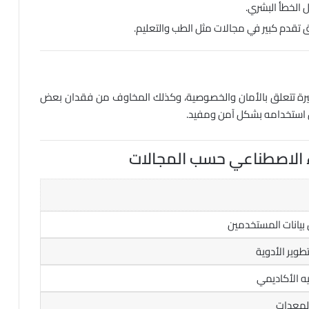
ل الخطأ البشري.
تقدم كبير في مجالات مثل الطب والتعليم.
 كبيرة تتعلق بالأمان والخصوصية، وكذلك المخاوف من فقدان بعض
ن استخدامه بشكل آمن ومفيد.
 الاصطناعي حسب المجالات
أفضل برامج مكافحة الفيروسات: حماية
 بيانات المستخدمين
متقدمة لأمان جهازك
وير الأدوية
يه الأكاديمي
البرمجيات الخبيثة “Malware” : تعريفها،
أنواعها، وكيفية الحماية منها
المعدات