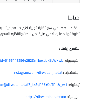
ختاما
الذكاء الاصطناعي هو تقنية ثورية تغير ملامح حياتنا 
تطبيقاتها، مما يستدعي مزيدًا من البحث والتنظيم لتسخير
لاتنسى زيارتنا :
الفيسبوك :
hp?id=61564432564282&mibextid=ZbWKwL
الإنستجرام :
instagram.com/dirwat.al_hadat
تيكتوك :
com/@dirwatalhadat?_t=8qPFBYOoTRn&_r=1
الرئيسية :
https://dirwatalhadat.com