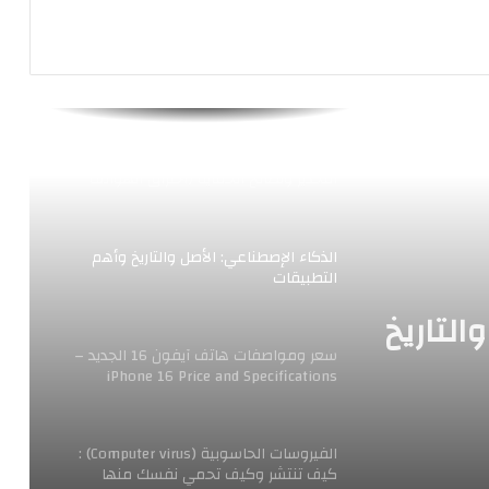
البرمجيات الخبيثة “Malware” : تعريفها،
أنواعها، وكيفية الحماية منها
كيف تعرف أن هاتفك مخترق : علامات
التحذير ونصائح الحماية (اختراق الهواتف
الذكية)
الذكاء الإصطناعي: الأصل والتاريخ وأهم
التطبيقات
التاريخ
سعر ومواصفات هاتف آيفون 16 الجديد –
iPhone 16 Price and Specifications
الفيروسات الحاسوبية (Computer virus) :
كيف تنتشر وكيف تحمي نفسك منها