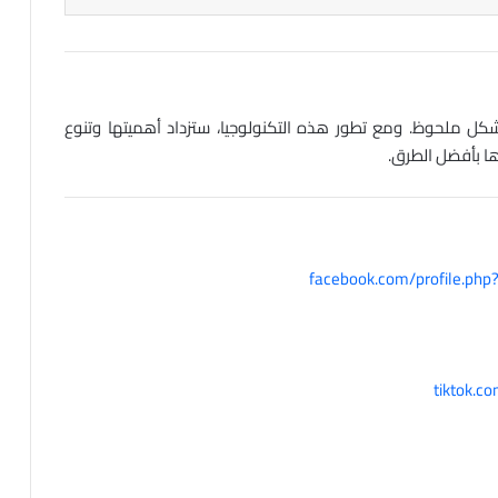
كيف تعرف أن هاتفك مخترق : علامات
التحذير ونصائح الحماية (اختراق الهواتف
الذكية)
بشكل ملحوظ. ومع تطور هذه التكنولوجيا، ستزداد أهميتها وتنوع
ها بأفضل الطرق.
الذكاء الإصطناعي: الأصل والتاريخ وأهم
التطبيقات
سعر ومواصفات هاتف آيفون 16 الجديد –
facebook.com/profile.p
iPhone 16 Price and Specifications
الفيروسات الحاسوبية (Computer virus) :
كيف تنتشر وكيف تحمي نفسك منها
tiktok.
أفضل برامج مكافحة الفيروسات: حماية
متقدمة لأمان جهازك