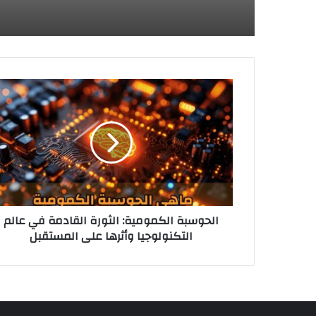
ا
ل
ح
و
س
ب
ة
ا
ل
الحوسبة الكمومية: الثورة القادمة في عالم
ك
التكنولوجيا وأثرها على المستقبل
م
و
م
ي
ة
: