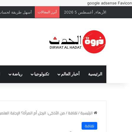
google adsense
Favicon
الأربعاء, أغسطس 5 2026
أبرز المقالات
أسهل طريقة لحساب 
الرئيسية
أخبار العالم
تكنولوجيا
رياضة
ا
الرئيسية
/
تقافة
/
من الأذكى: الرجل أم المرأة؟ الإجابة العلمي
تقافة