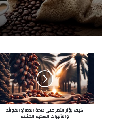
ك
ي
ف
ي
ؤ
ث
ر
ا
ل
كيف يؤثر التمر على صحة الدماغ: الفوائد
ت
والتأثيرات الصحية المثبتة
م
ر