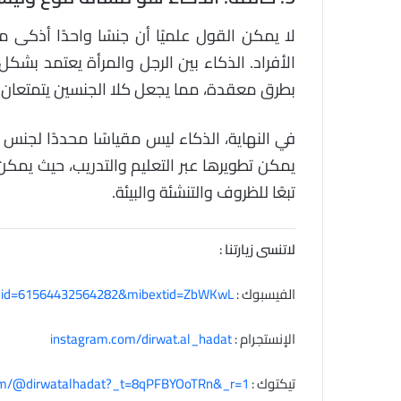
لا يمكن القول علميًا أن جنسًا واحدًا أذكى 
الأفراد. الذكاء بين الرجل والمرأة يعتمد بشك
بطرق معقدة، مما يجعل كلا الجنسين يتمتعان 
في النهاية، الذكاء ليس مقياسًا محددًا لجنس 
يمكن تطويرها عبر التعليم والتدريب، حيث يمك
تبعًا للظروف والتنشئة والبيئة.
لاتنسى زيارتنا :
الفيسبوك :
hp?id=61564432564282&mibextid=ZbWKwL
الإنستجرام :
instagram.com/dirwat.al_hadat
تيكتوك :
com/@dirwatalhadat?_t=8qPFBYOoTRn&_r=1