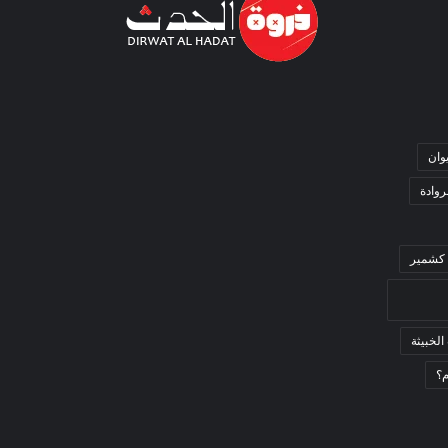
وان
وادة
كشمير
الخبيثة
م؟